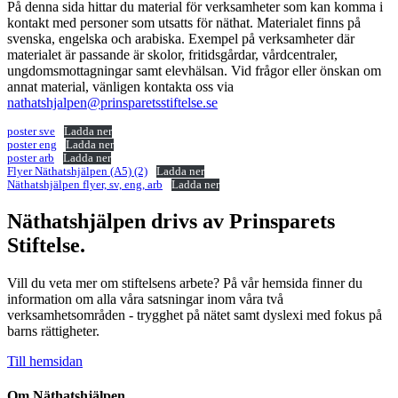
På denna sida hittar du material för verksamheter som kan komma i
kontakt med personer som utsatts för näthat. Materialet finns på
svenska, engelska och arabiska. Exempel på verksamheter där
materialet är passande är skolor, fritidsgårdar, vårdcentraler,
ungdomsmottagningar samt elevhälsan. Vid frågor eller önskan om
annat material, vänligen kontakta oss via
nathatshjalpen@prinsparetsstiftelse.se
poster sve
Ladda ner
poster eng
Ladda ner
poster arb
Ladda ner
Flyer Näthatshjälpen (A5) (2)
Ladda ner
Näthatshjälpen flyer, sv, eng, arb
Ladda ner
Näthatshjälpen drivs av Prinsparets
Stiftelse.
Vill du veta mer om stiftelsens arbete? På vår hemsida finner du
information om alla våra satsningar inom våra två
verksamhetsområden - trygghet på nätet samt dyslexi med fokus på
barns rättigheter.
Till hemsidan
Om Näthatshjälpen